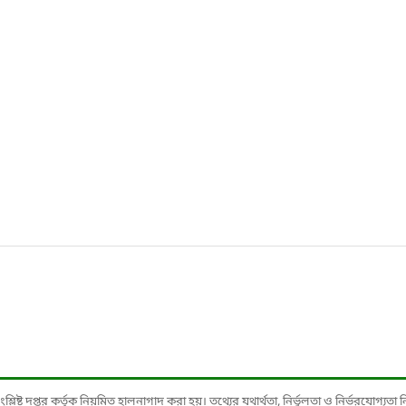
ষ্ট দপ্তর কর্তৃক নিয়মিত হালনাগাদ করা হয়। তথ্যের যথার্থতা, নির্ভুলতা ও নির্ভরযোগ্যতা নিশ্