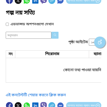
আপনার মতামত প্রদান করুন
গল্প নয় সত্যি
এডভান্সড অপশনগুলো দেখান
পৃষ্ঠা আইটেম
নং
শিরোনাম
ব্যানার 
কোনো তথ্য পাওয়া যায়নি।
এই কনটেন্টটি শেয়ার করতে ক্লিক করুন
আপনার মতামত প্রদান করুন