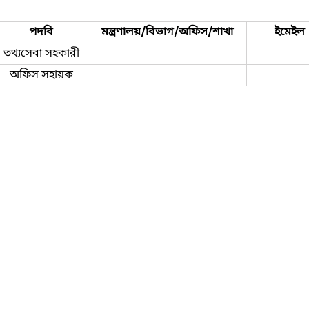
পদবি
মন্ত্রণালয়/বিভাগ/অফিস/শাখা
ইমেইল
তথ্যসেবা সহকারী
অফিস সহায়ক