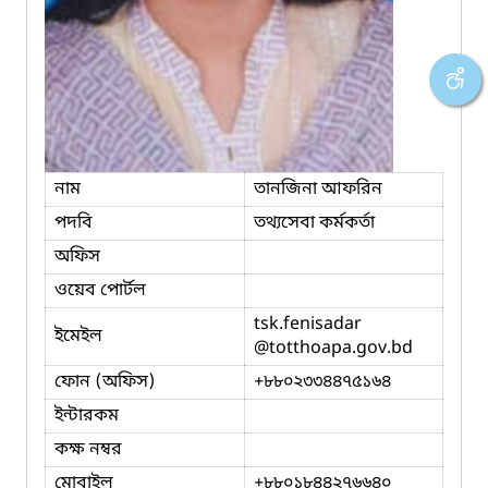
নাম
তানজিনা আফরিন
পদবি
তথ্যসেবা কর্মকর্তা
অফিস
ওয়েব পোর্টল
tsk.fenisadar
ইমেইল
@totthoapa.gov.bd
ফোন (অফিস)
+৮৮০২৩৩৪৪৭৫১৬৪
ইন্টারকম
কক্ষ নম্বর
মোবাইল
+৮৮০১৮৪৪২৭৬৬৪০