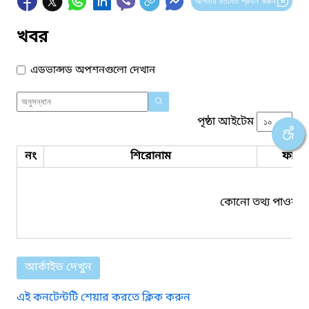
আপনার মতামত প্রদান করুন
খবর
এডভান্সড অপশনগুলো দেখান
পৃষ্ঠা আইটেম
নং
শিরোনাম
ফাইল
কোনো তথ্য পাওয়া য
আর্কাইভ দেখুন
এই কনটেন্টটি শেয়ার করতে ক্লিক করুন